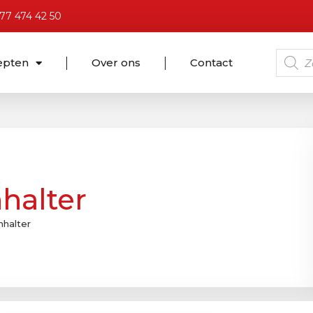
)77 474 42 50
epten
Over ons
Contact
halter
halter