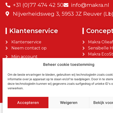
+31 (0)77 474 42 50
info@makra.nl
Nijverheidsweg 3, 5953 JZ Reuver (Lb
Klantenservice
Concep
Klantenservice
Makra Oliea
Neem contact op
Sensibelle 
Makra EcoSt
Mijn account
Makra Facilit
Mijn bestellingen
Beheer cookie toestemming
Om de beste ervaringen te bieden, gebruiken wij technologieën zoals cook
informatie over je apparaat op te slaan en/of te raadplegen. Door in te st
deze technologieën kunnen wij gegevens zoals surfgedrag of unieke ID's o
verwerken.
Accepteren
Weigeren
Bekijk voo