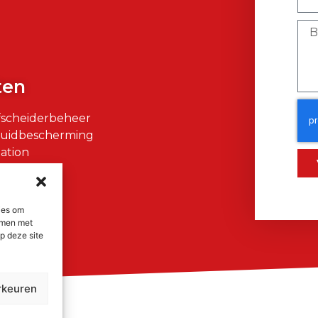
)
ten
fscheiderbeheer
Huidbescherming
ation
air
ies om
emmen met
p deze site
rkeuren