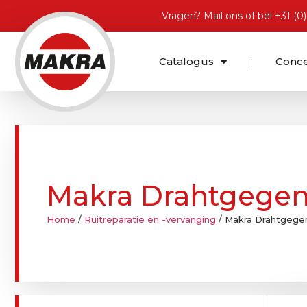
Vragen?
Mail ons
of bel
+31 (0
Catalogus
Conc
Makra Drahtgegen
Home
/
Ruitreparatie en -vervanging
/ Makra Drahtgegen