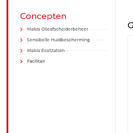
Concepten
G
Makra Olieafscheiderbeheer
Sensibelle Huidbescherming
Makra EcoStation
Facilitair