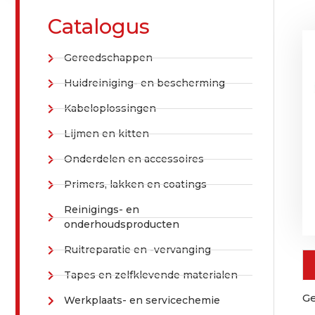
Catalogus
Gereedschappen
Huidreiniging- en bescherming
Kabeloplossingen
Lijmen en kitten
Onderdelen en accessoires
Primers, lakken en coatings
Reinigings- en
onderhoudsproducten
Ruitreparatie en -vervanging
Tapes en zelfklevende materialen
Ge
Werkplaats- en servicechemie