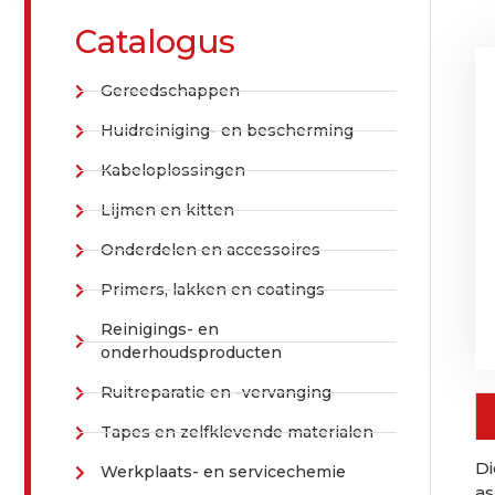
Catalogus
Gereedschappen
Huidreiniging- en bescherming
Kabeloplossingen
Lijmen en kitten
Onderdelen en accessoires
Primers, lakken en coatings
Reinigings- en
onderhoudsproducten
Ruitreparatie en -vervanging
Tapes en zelfklevende materialen
Di
Werkplaats- en servicechemie
as