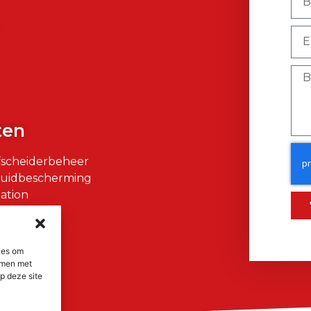
)
ten
fscheiderbeheer
Huidbescherming
ation
air
ies om
emmen met
p deze site