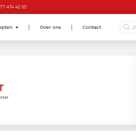
)77 474 42 50
epten
Over ons
Contact
r
ster