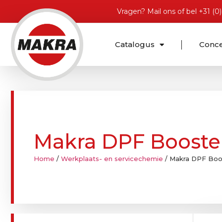
Vragen?
Mail ons
of bel
+31 (0
Catalogus
Conc
Makra DPF Booste
Home
/
Werkplaats- en servicechemie
/ Makra DPF Boo