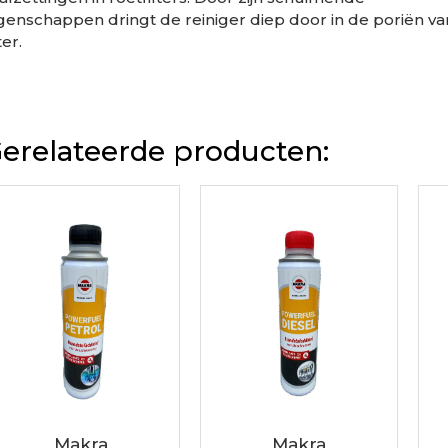
genschappen dringt de reiniger diep door in de poriën v
ter.
erelateerde producten:
Makra
Makra