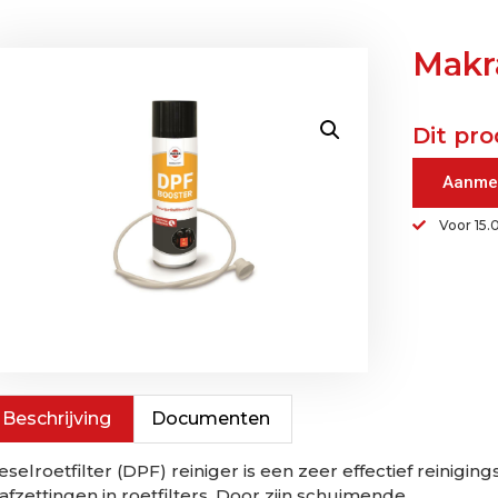
Makr
Dit pro
Aanme
Voor 15.
Beschrijving
Documenten
eselroetfilter (DPF) reiniger is een zeer effectief reinig
afzettingen in roetfilters. Door zijn schuimende