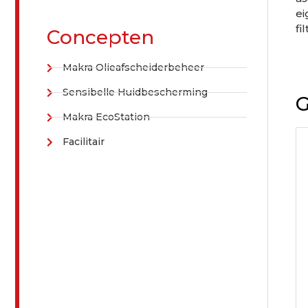
ei
fil
Concepten
Makra Olieafscheiderbeheer
Sensibelle Huidbescherming
G
Makra EcoStation
Facilitair