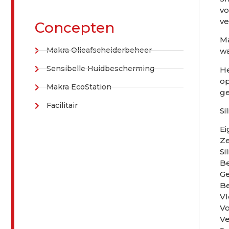
vo
ve
Concepten
Ma
Makra Olieafscheiderbeheer
wa
Sensibelle Huidbescherming
He
op
Makra EcoStation
ge
Facilitair
Si
E
Ze
Si
Be
Ge
Be
Vl
Vo
V