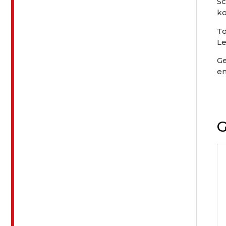
Sc
ko
T
Le
Ge
en
G