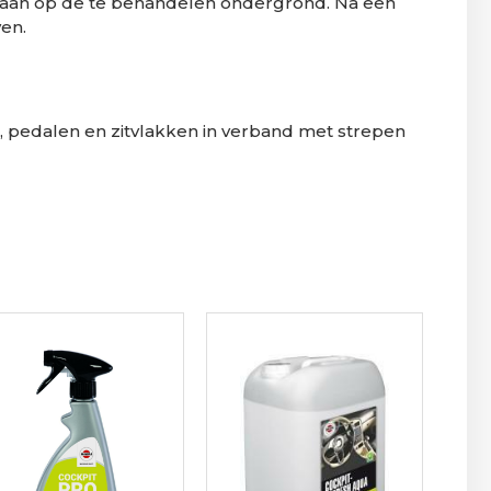
 aan op de te behandelen ondergrond. Na een
ven.
r, pedalen en zitvlakken in verband met strepen