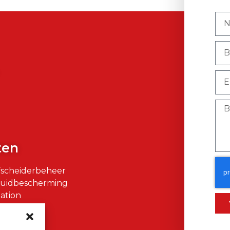
)
ten
fscheiderbeheer
Huidbescherming
ation
air