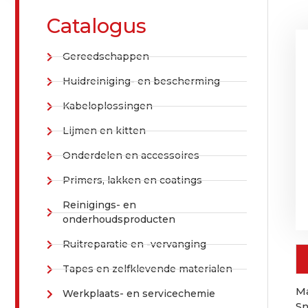
Catalogus
Gereedschappen
Huidreiniging- en bescherming
Kabeloplossingen
Lijmen en kitten
Onderdelen en accessoires
Primers, lakken en coatings
Reinigings- en
onderhoudsproducten
Ruitreparatie en -vervanging
Tapes en zelfklevende materialen
Ma
Werkplaats- en servicechemie
Sn