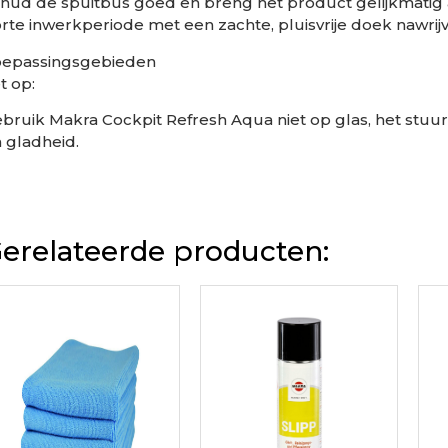
hud de spuitbus goed en breng het product gelijkmatig
rte inwerkperiode met een zachte, pluisvrije doek nawrij
oepassingsgebieden
t op:
bruik Makra Cockpit Refresh Aqua niet op glas, het stuu
 gladheid.
erelateerde producten: