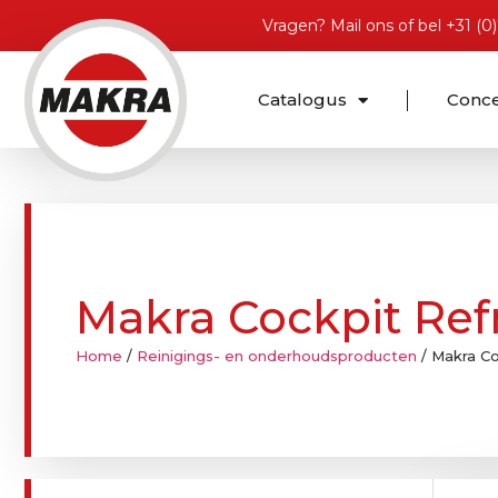
Vragen?
Mail ons
of bel
+31 (0
Catalogus
Conc
Makra Cockpit Ref
Home
/
Reinigings- en onderhoudsproducten
/ Makra C