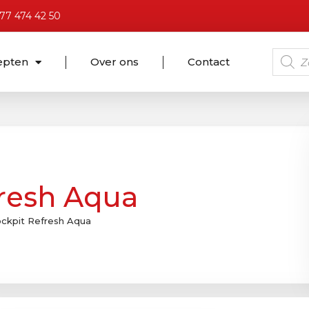
)77 474 42 50
epten
Over ons
Contact
resh Aqua
ockpit Refresh Aqua