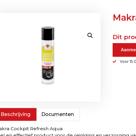
Makr
Dit pro
Aanme
Voor 15.
Beschrijving
Documenten
kra Cockpit Refresh Aqua
el en effectief product voor de reiniging en verzorging 