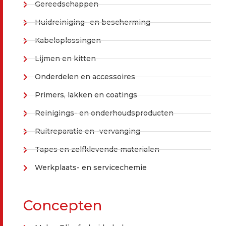
Gereedschappen
Huidreiniging- en bescherming
Kabeloplossingen
Lijmen en kitten
Onderdelen en accessoires
Primers, lakken en coatings
Reinigings- en onderhoudsproducten
Ruitreparatie en -vervanging
Tapes en zelfklevende materialen
Werkplaats- en servicechemie
Concepten