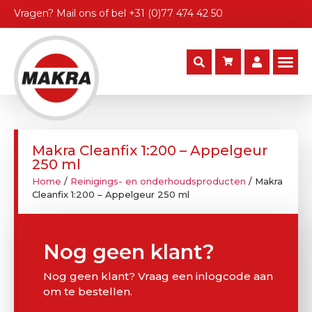
Vragen?
Mail ons
of bel
+31 (0)77 474 42 50
Makra Cleanfix 1:200 – Appelgeur
250 ml
Home
/
Reinigings- en onderhoudsproducten
/ Makra
Cleanfix 1:200 – Appelgeur 250 ml
Nog geen klant?
Nog geen klant? Vraag een inlogcode aan
om te bestellen.