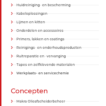
Huidreiniging- en bescherming
Kabeloplossingen
Lijmen en kitten
Onderdelen en accessoires
Primers, lakken en coatings
Reinigings- en onderhoudsproducten
Ruitreparatie en -vervanging
Tapes en zelfklevende materialen
Werkplaats- en servicechemie
Concepten
Makra Olieafscheiderbeheer