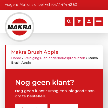
Vragen?
Mail ons
of bel
+31 (0)77 474 42 50
Makra Brush Apple
Home
/
Reinigings- en onderhoudsproducten
/ Makra
Brush Apple
Nog geen klant?
Nog geen klant? Vraag een inlogcode aan
om te bestellen.