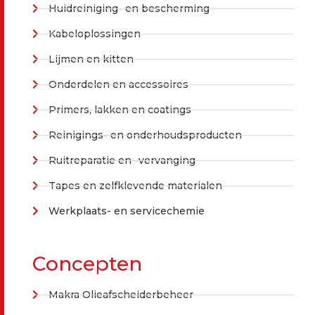
Huidreiniging- en bescherming
Kabeloplossingen
Lijmen en kitten
Onderdelen en accessoires
Primers, lakken en coatings
Reinigings- en onderhoudsproducten
Ruitreparatie en -vervanging
Tapes en zelfklevende materialen
Werkplaats- en servicechemie
Concepten
Makra Olieafscheiderbeheer