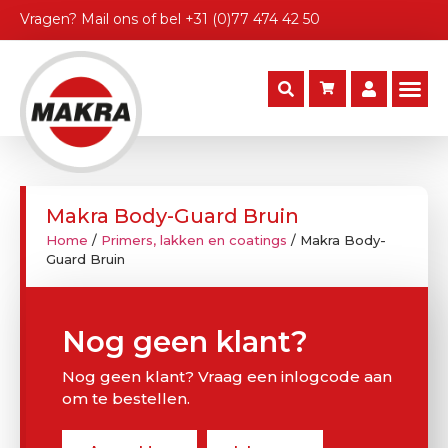
Vragen?
Mail ons
of bel
+31 (0)77 474 42 50
Makra Body-Guard Bruin
Home
/
Primers, lakken en coatings
/ Makra Body-
Guard Bruin
Nog geen klant?
Nog geen klant? Vraag een inlogcode aan
om te bestellen.