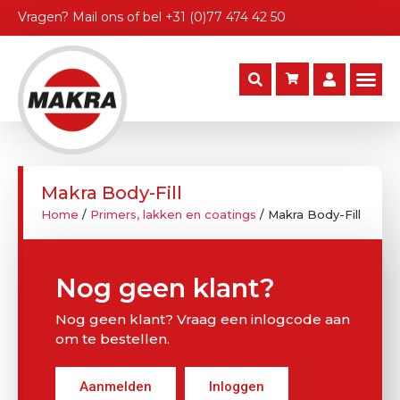
Vragen?
Mail ons
of bel
+31 (0)77 474 42 50
Makra Body-Fill
Home
/
Primers, lakken en coatings
/ Makra Body-Fill
Nog geen klant?
Nog geen klant? Vraag een inlogcode aan
om te bestellen.
Aanmelden
Inloggen