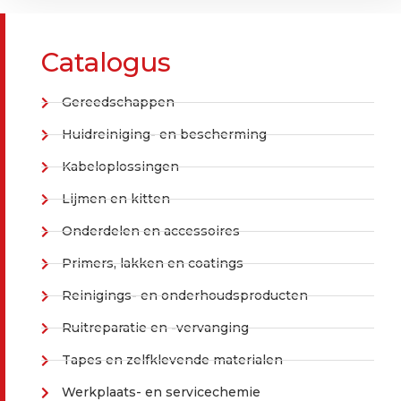
Catalogus
Gereedschappen
Huidreiniging- en bescherming
Kabeloplossingen
Lijmen en kitten
Onderdelen en accessoires
Primers, lakken en coatings
Reinigings- en onderhoudsproducten
Ruitreparatie en -vervanging
Tapes en zelfklevende materialen
Werkplaats- en servicechemie