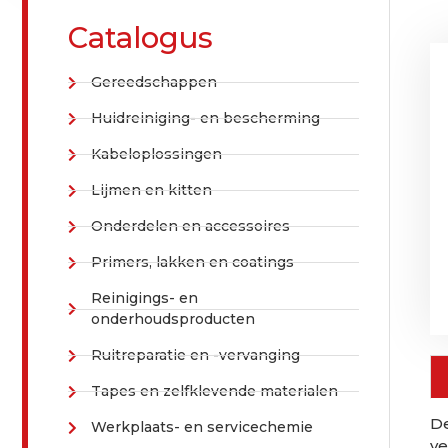
Catalogus
Gereedschappen
Huidreiniging- en bescherming
Kabeloplossingen
Lijmen en kitten
Onderdelen en accessoires
Primers, lakken en coatings
Reinigings- en
onderhoudsproducten
Ruitreparatie en -vervanging
Tapes en zelfklevende materialen
De
Werkplaats- en servicechemie
ve