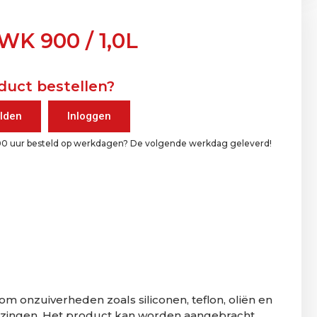
WK 900 / 1,0L
duct bestellen?
lden
Inloggen
00 uur besteld op werkdagen? De volgende werkdag geleverd!
om onzuiverheden zoals siliconen, teflon, oliën en
wijzingen. Het product kan worden aangebracht