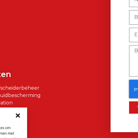
)
ten
fscheiderbeheer
Huidbescherming
ation
air
ies om
emmen met