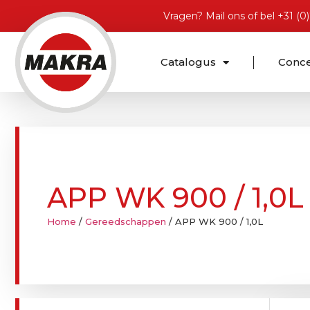
Vragen?
Mail ons
of bel
+31 (0
Catalogus
Conc
APP WK 900 / 1,0L
Home
/
Gereedschappen
/ APP WK 900 / 1,0L