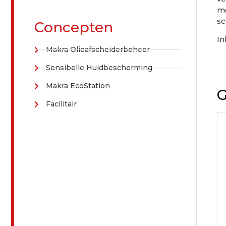
me
sc
Concepten
In
Makra Olieafscheiderbeheer
Sensibelle Huidbescherming
Makra EcoStation
G
Facilitair