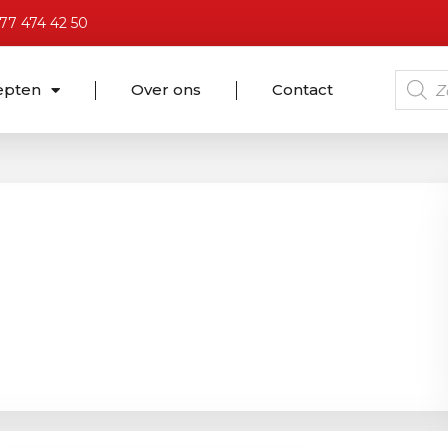
)77 474 42 50
epten
Over ons
Contact