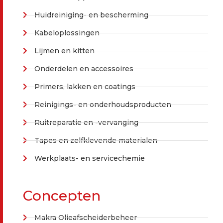
Huidreiniging- en bescherming
Kabeloplossingen
Lijmen en kitten
Onderdelen en accessoires
Primers, lakken en coatings
Reinigings- en onderhoudsproducten
Ruitreparatie en -vervanging
Tapes en zelfklevende materialen
Werkplaats- en servicechemie
Concepten
Makra Olieafscheiderbeheer