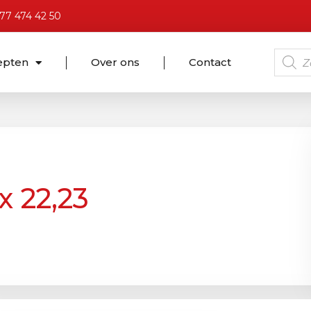
)77 474 42 50
epten
Over ons
Contact
x 22,23