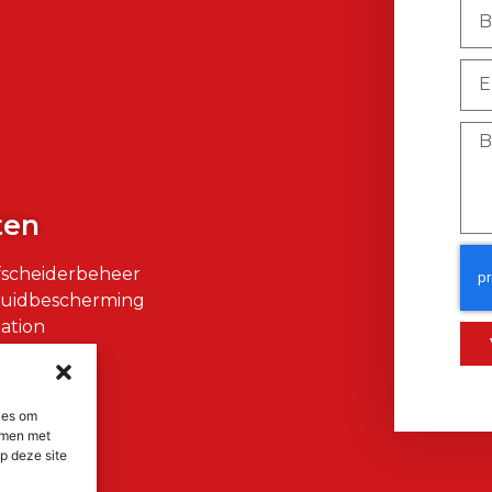
)
ten
fscheiderbeheer
Huidbescherming
ation
air
ies om
emmen met
p deze site