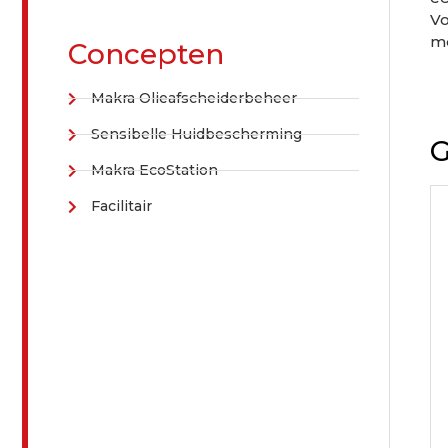
Vo
me
Concepten
Makra Olieafscheiderbeheer
Sensibelle Huidbescherming
G
Makra EcoStation
Facilitair