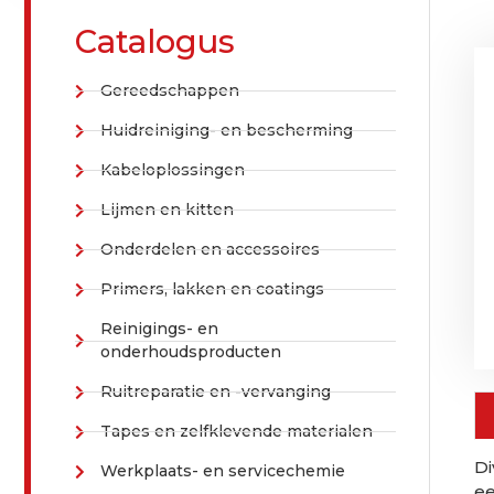
Catalogus
Gereedschappen
Huidreiniging- en bescherming
Kabeloplossingen
Lijmen en kitten
Onderdelen en accessoires
Primers, lakken en coatings
Reinigings- en
onderhoudsproducten
Ruitreparatie en -vervanging
Tapes en zelfklevende materialen
Di
Werkplaats- en servicechemie
ee