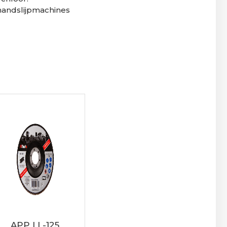
 handslijpmachines
APP LL-125