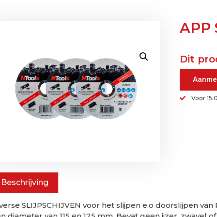
APP S
Dit pro
Aanme
Voor 15.
Beschrijving
verse SLIJPSCHIJVEN voor het slijpen e.o doorslijpen van
n diameter van 115 en 125 mm. Bevat geen ijzer, zwavel of