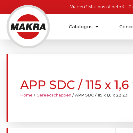
Vragen?
Mail ons
of bel
+31 (0
Catalogus
Conc
APP SDC / 115 x 1,6 
Home
/
Gereedschappen
/ APP SDC / 115 x 1,6 x 22,23