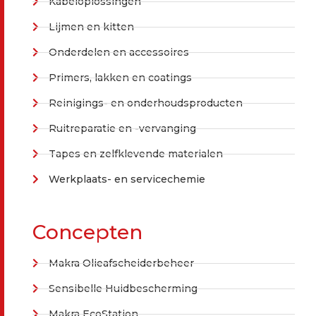
Kabeloplossingen
Lijmen en kitten
Onderdelen en accessoires
Primers, lakken en coatings
Reinigings- en onderhoudsproducten
Ruitreparatie en -vervanging
Tapes en zelfklevende materialen
Werkplaats- en servicechemie
Concepten
Makra Olieafscheiderbeheer
Sensibelle Huidbescherming
Makra EcoStation