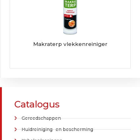
Makraterp vlekkenreiniger
Catalogus
Gereedschappen
Huidreiniging- en bescherming