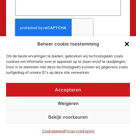
Beheer cookie toestemming
Verzenden
Om de beste ervaringen te bieden, gebruiken wij technologieën zoals
cookies om informatie over je apparaat op te slaan en/of te raadplegen.
Door in te stemmen met deze technologieën kunnen wij gegevens zoals
surfgedrag of unieke ID's op deze site verwerken.
Accepteren
© 2026 MAKRA Benelux, alle rechten
Weigeren
voorbehouden.
KvK: 17152116
Bekijk voorkeuren
Privacyverklaring
Cookiebeleid
Algemene voorwaarden
Cookiebeleid
Privacyverklaring