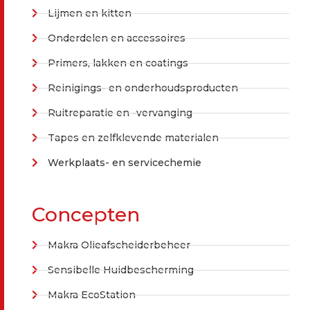
Lijmen en kitten
Onderdelen en accessoires
Primers, lakken en coatings
Reinigings- en onderhoudsproducten
Ruitreparatie en -vervanging
Tapes en zelfklevende materialen
Werkplaats- en servicechemie
Concepten
Makra Olieafscheiderbeheer
Sensibelle Huidbescherming
Makra EcoStation