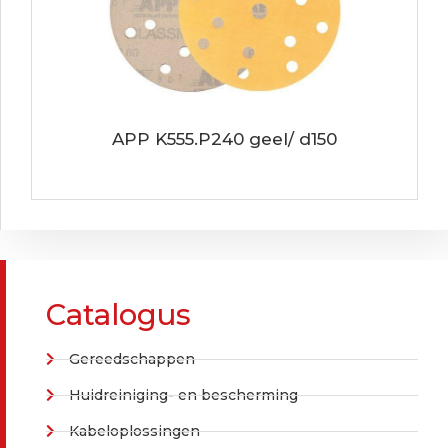
APP K555.P240 geel/ d150
Catalogus
Gereedschappen
Huidreiniging- en bescherming
Kabeloplossingen