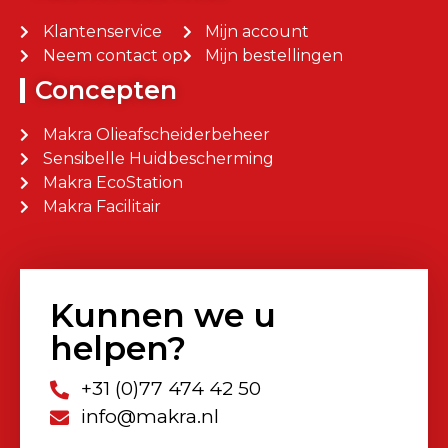
Klantenservice
Mijn account
Neem contact op
Mijn bestellingen
Concepten
Makra Olieafscheiderbeheer
Sensibelle Huidbescherming
Makra EcoStation
Makra Facilitair
Kunnen we u
helpen?
+31 (0)77 474 42 50
info@makra.nl