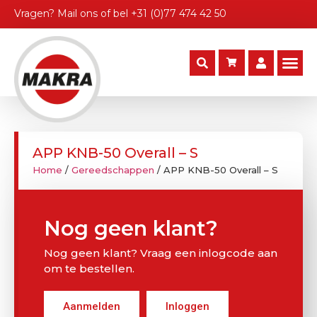
Vragen?
Mail ons
of bel
+31 (0)77 474 42 50
APP KNB-50 Overall – S
Home
/
Gereedschappen
/ APP KNB-50 Overall – S
Nog geen klant?
Nog geen klant? Vraag een inlogcode aan
om te bestellen.
Aanmelden
Inloggen