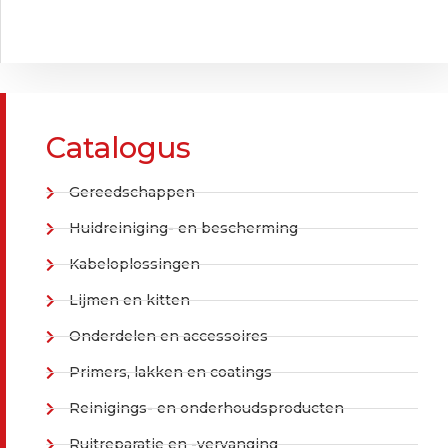
Catalogus
Gereedschappen
Huidreiniging- en bescherming
Kabeloplossingen
Lijmen en kitten
Onderdelen en accessoires
Primers, lakken en coatings
Reinigings- en onderhoudsproducten
Ruitreparatie en -vervanging