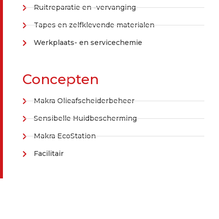
Ruitreparatie en -vervanging
Tapes en zelfklevende materialen
Werkplaats- en servicechemie
Concepten
Makra Olieafscheiderbeheer
Sensibelle Huidbescherming
Makra EcoStation
Facilitair