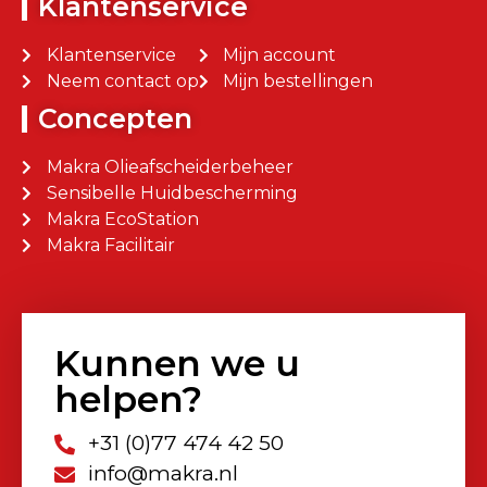
Klantenservice
Klantenservice
Mijn account
Neem contact op
Mijn bestellingen
Concepten
Makra Olieafscheiderbeheer
Sensibelle Huidbescherming
Makra EcoStation
Makra Facilitair
Kunnen we u
helpen?
+31 (0)77 474 42 50
info@makra.nl