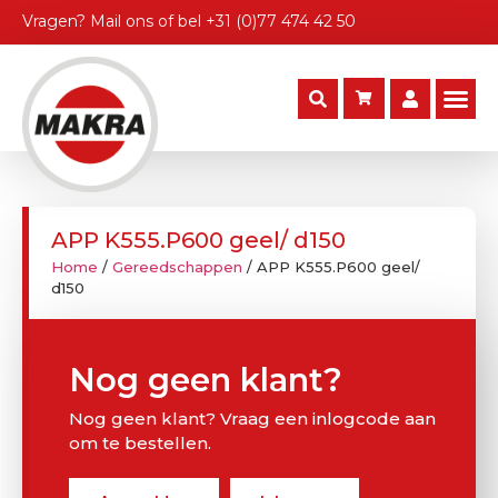
Vragen?
Mail ons
of bel
+31 (0)77 474 42 50
APP K555.P600 geel/ d150
Home
/
Gereedschappen
/ APP K555.P600 geel/
d150
Nog geen klant?
Nog geen klant? Vraag een inlogcode aan
om te bestellen.