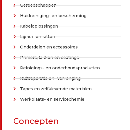
Gereedschappen
Huidreiniging- en bescherming
Kabeloplossingen
Lijmen en kitten
Onderdelen en accessoires
Primers, lakken en coatings
Reinigings- en onderhoudsproducten
Ruitreparatie en -vervanging
Tapes en zelfklevende materialen
Werkplaats- en servicechemie
Concepten