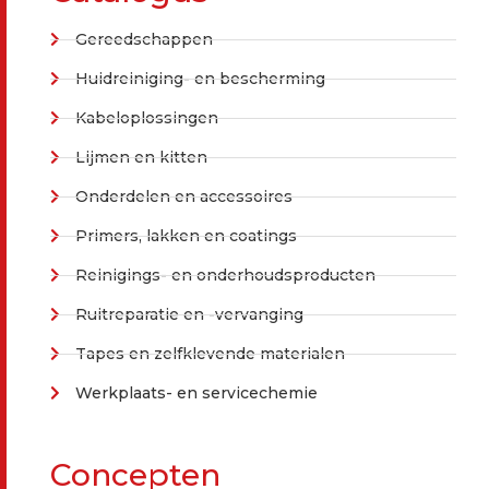
Gereedschappen
Huidreiniging- en bescherming
Kabeloplossingen
Lijmen en kitten
Onderdelen en accessoires
Primers, lakken en coatings
Reinigings- en onderhoudsproducten
Ruitreparatie en -vervanging
Tapes en zelfklevende materialen
Werkplaats- en servicechemie
Concepten