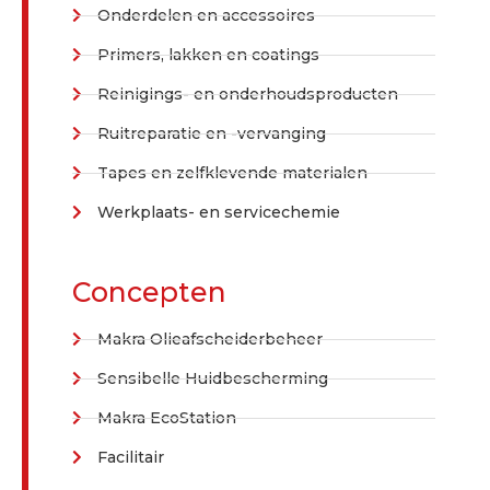
Onderdelen en accessoires
Primers, lakken en coatings
Reinigings- en onderhoudsproducten
Ruitreparatie en -vervanging
Tapes en zelfklevende materialen
Werkplaats- en servicechemie
Concepten
Makra Olieafscheiderbeheer
Sensibelle Huidbescherming
Makra EcoStation
Facilitair