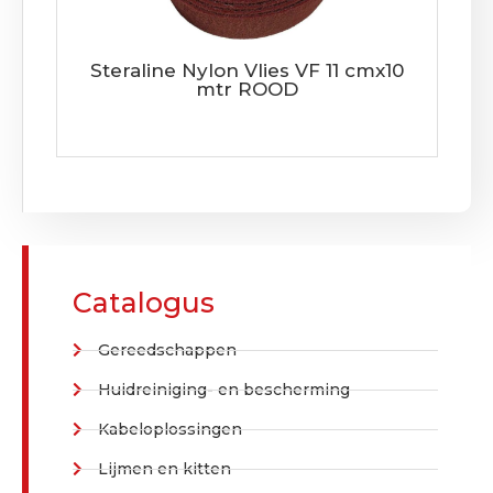
Steraline Nylon Vlies VF 11 cmx10
mtr ROOD
Catalogus
Gereedschappen
Huidreiniging- en bescherming
Kabeloplossingen
Lijmen en kitten