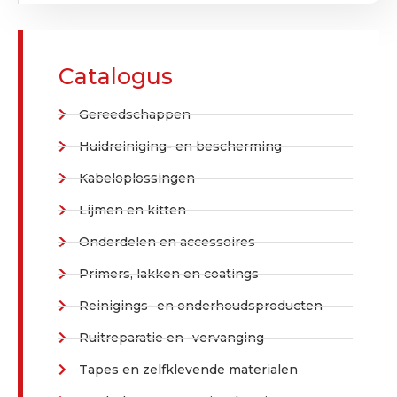
Catalogus
Gereedschappen
Huidreiniging- en bescherming
Kabeloplossingen
Lijmen en kitten
Onderdelen en accessoires
Primers, lakken en coatings
Reinigings- en onderhoudsproducten
Ruitreparatie en -vervanging
Tapes en zelfklevende materialen