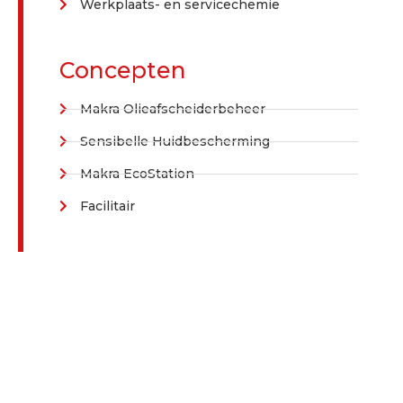
Werkplaats- en servicechemie
Concepten
Makra Olieafscheiderbeheer
Sensibelle Huidbescherming
Makra EcoStation
Facilitair