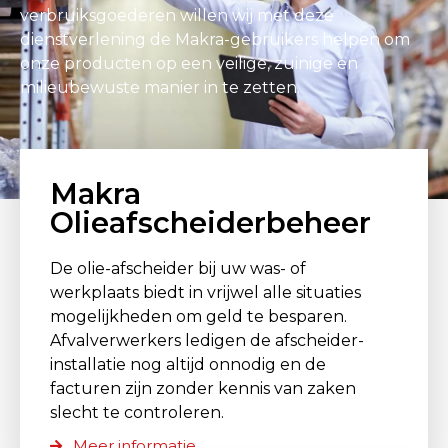
verbruiksgoederen willen wij met deze
dienstverlening de Makra-gebruikers helpen om
onze producten op een veilige, zuinige en
milieubewuste manier in te zetten.
Makra
Olieafscheiderbeheer
De olie-afscheider bij uw was- of
werkplaats biedt in vrijwel alle situaties
mogelijkheden om geld te besparen.
Afvalverwerkers ledigen de afscheider-
installatie nog altijd onnodig en de
facturen zijn zonder kennis van zaken
slecht te controleren.
Meer informatie