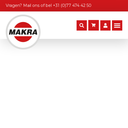
Vragen?
Mail ons
of bel
+31 (0)77 474 42 50