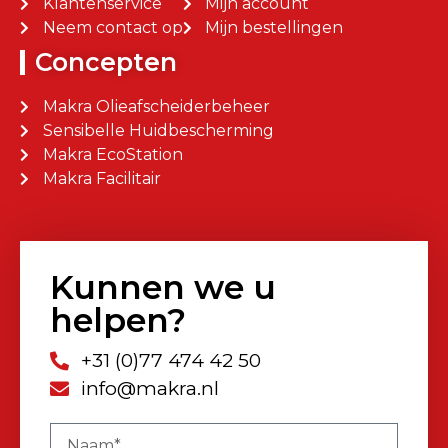
Klantenservice
Mijn account
Neem contact op
Mijn bestellingen
Concepten
Makra Olieafscheiderbeheer
Sensibelle Huidbescherming
Makra EcoStation
Makra Facilitair
Kunnen we u
helpen?
+31 (0)77 474 42 50
info@makra.nl